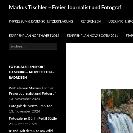
Suchen
Markus Tischler – Freier Journalist und Fotograf
ZUM INHALT SPRINGEN
IMPRESSUM & DATENSCHUTZERKLÄRUNG
REFERENZEN
ÜBER MICH: SP
ETAPPENPLAN NORTHWEST 2012
ETAPPENPLAN NOVA SCOTIA 2011
ETA
Suchen
nach:
FOTOGALERIEN SPORT –
HAMBURG – JAHRESZEITEN –
RADREISEN
Website von Markus Tischler,
Freier Journalist und Fotograf
13. November 2024
Fotogalerie: Wattolümpiade
13. November 2024
Fotogalerie: Bärlin Pedäl Bättle
21. Oktober 2024
Irland: Mit dem Rad am Wild