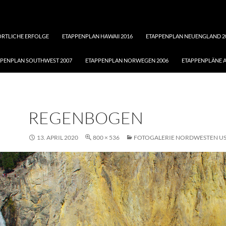
ORTLICHE ERFOLGE
ETAPPENPLAN HAWAII 2016
ETAPPENPLAN NEUENGLAND 2
PPENPLAN SOUTHWEST 2007
ETAPPENPLAN NORWEGEN 2006
ETAPPENPLÄNE A
REGENBOGEN
13. APRIL 2020
800 × 536
FOTOGALERIE NORDWESTEN US