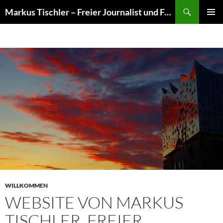
Suchen
Markus Tischler – Freier Journalist und Fotograf
ZUM
PRIMÄR
INHALT
MENÜ
SPRINGEN
WILLKOMMEN
WEBSITE VON MARKUS
TISCHLER, FREIER