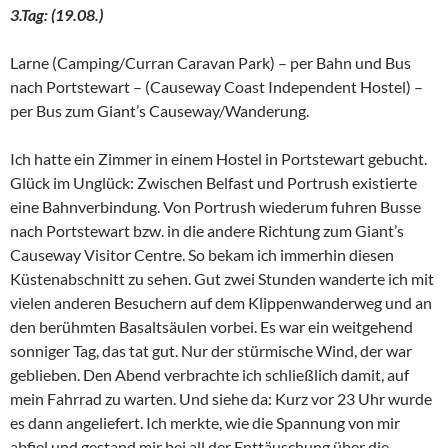
3.Tag: (19.08.)
Larne (Camping/Curran Caravan Park) – per Bahn und Bus
nach Portstewart – (Causeway Coast Independent Hostel) –
per Bus zum Giant’s Causeway/Wanderung.
Ich hatte ein Zimmer in einem Hostel in Portstewart gebucht.
Glück im Unglück: Zwischen Belfast und Portrush existierte
eine Bahnverbindung. Von Portrush wiederum fuhren Busse
nach Portstewart bzw. in die andere Richtung zum Giant’s
Causeway Visitor Centre. So bekam ich immerhin diesen
Küstenabschnitt zu sehen. Gut zwei Stunden wanderte ich mit
vielen anderen Besuchern auf dem Klippenwanderweg und an
den berühmten Basaltsäulen vorbei. Es war ein weitgehend
sonniger Tag, das tat gut. Nur der stürmische Wind, der war
geblieben. Den Abend verbrachte ich schließlich damit, auf
mein Fahrrad zu warten. Und siehe da: Kurz vor 23 Uhr wurde
es dann angeliefert. Ich merkte, wie die Spannung von mir
abfiel und gestand mir bei all der Enttäuschung über die