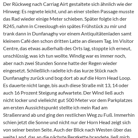
Der Rückweg nach Carriag Airt gestaltete sich ähnlich wie der
Hinweg: Es regnete leicht, und an einer steilen Passage musste
das Rad wieder einige Meter schieben. Später folgte ich der
R245, nahm in Creeslough ein spätes Frühstück zu mir und
trank dann in Dunfanaghy vor einem Antiquitätenladen samt
kleinem Café den schon dritten Latte an diesem Tag. Im Visitor
Centre, das etwas außerhalb des Orts lag, stoppte ich erneut,
unschlüssig, was ich tun wollte. Windig war es immer noch,
aber nach zwei Stunden Sonne hatte der Regen wieder
eingesetzt. Schließlich radelte ich das kurze Stück nach
Dunfanaghy zurück und bog dort ab auf die Horn Head Loop.
Es dauerte nicht lange, bis auch diese Straße mit 13, 14 oder
auch 16 Prozent Steigung aufwartete. Der Wind ließ auch
nicht locker und vielleicht gut 500 Meter vor dem Parkplatzes
am ersten Aussichtspunkt stellte ich mein Rad am
Straßenrand ab und ging den restlichen Weg zu Fuß. Immerhin
schien jetzt die Sonne und nicht nur der Horn Head zeigt sich
von seiner besten Seite. Auch der Blick nach Westen über das
weite Land, das an die nächste Bergkette brandete, ließ mich