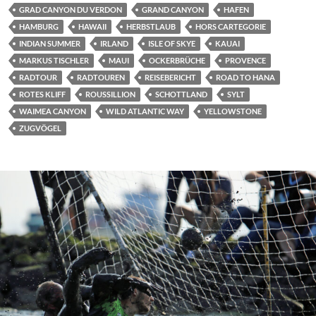
GRAD CANYON DU VERDON
GRAND CANYON
HAFEN
HAMBURG
HAWAII
HERBSTLAUB
HORS CARTEGORIE
INDIAN SUMMER
IRLAND
ISLE OF SKYE
KAUAI
MARKUS TISCHLER
MAUI
OCKERBRÜCHE
PROVENCE
RADTOUR
RADTOUREN
REISEBERICHT
ROAD TO HANA
ROTES KLIFF
ROUSSILLION
SCHOTTLAND
SYLT
WAIMEA CANYON
WILD ATLANTIC WAY
YELLOWSTONE
ZUGVÖGEL