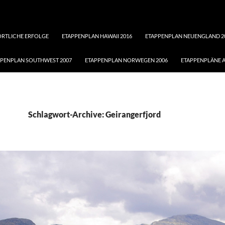
ORTLICHE ERFOLGE
ETAPPENPLAN HAWAII 2016
ETAPPENPLAN NEUENGLAND 2
PPENPLAN SOUTHWEST 2007
ETAPPENPLAN NORWEGEN 2006
ETAPPENPLÄNE A
Schlagwort-Archive: Geirangerfjord