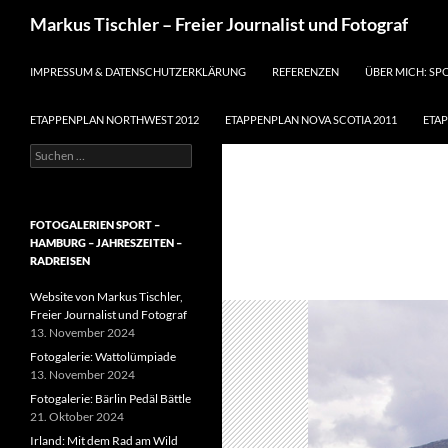
Suchen
Markus Tischler – Freier Journalist und Fotograf
ZUM INHALT SPRINGEN
IMPRESSUM & DATENSCHUTZERKLÄRUNG
REFERENZEN
ÜBER MICH: SP
ETAPPENPLAN NORTHWEST 2012
ETAPPENPLAN NOVA SCOTIA 2011
ETA
Suchen
nach:
FOTOGALERIEN SPORT –
HAMBURG – JAHRESZEITEN –
RADREISEN
Website von Markus Tischler,
Freier Journalist und Fotograf
13. November 2024
Fotogalerie: Wattolümpiade
13. November 2024
Fotogalerie: Bärlin Pedäl Bättle
21. Oktober 2024
Irland: Mit dem Rad am Wild