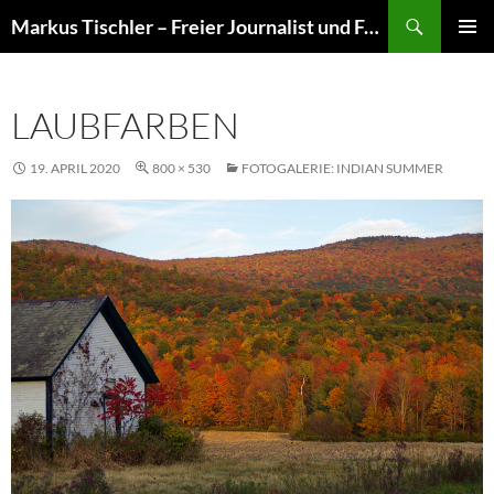
Suchen
Markus Tischler – Freier Journalist und Fotograf
ZUM
PRIMÄR
INHALT
MENÜ
SPRINGEN
LAUBFARBEN
19. APRIL 2020
800 × 530
FOTOGALERIE: INDIAN SUMMER