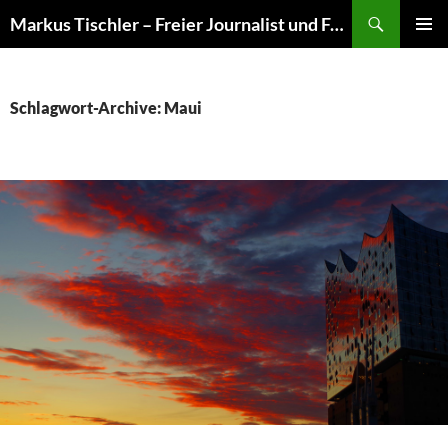
Suchen
Markus Tischler – Freier Journalist und Fotograf
ZUM
PRIMÄR
INHALT
MENÜ
SPRINGEN
Schlagwort-Archive: Maui