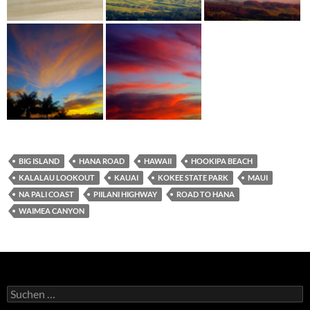
BIG ISLAND
HANA ROAD
HAWAII
HOOKIPA BEACH
KALALAU LOOKOUT
KAUAI
KOKEE STATE PARK
MAUI
NA PALI COAST
PIILANI HIGHWAY
ROAD TO HANA
WAIMEA CANYON
Suchen
nach: