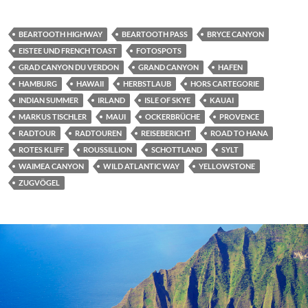
BEARTOOTH HIGHWAY
BEARTOOTH PASS
BRYCE CANYON
EISTEE UND FRENCH TOAST
FOTOSPOTS
GRAD CANYON DU VERDON
GRAND CANYON
HAFEN
HAMBURG
HAWAII
HERBSTLAUB
HORS CARTEGORIE
INDIAN SUMMER
IRLAND
ISLE OF SKYE
KAUAI
MARKUS TISCHLER
MAUI
OCKERBRÜCHE
PROVENCE
RADTOUR
RADTOUREN
REISEBERICHT
ROAD TO HANA
ROTES KLIFF
ROUSSILLION
SCHOTTLAND
SYLT
WAIMEA CANYON
WILD ATLANTIC WAY
YELLOWSTONE
ZUGVÖGEL