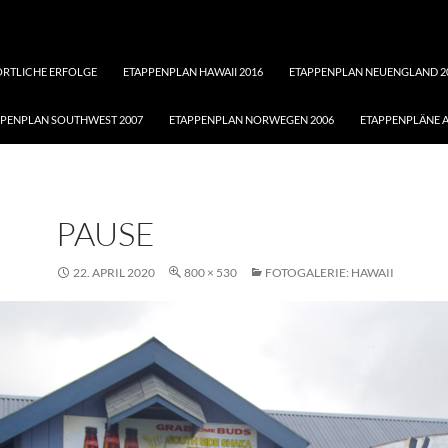
ORTLICHE ERFOLGE
ETAPPENPLAN HAWAII 2016
ETAPPENPLAN NEUENGLAND 2
PPENPLAN SOUTHWEST 2007
ETAPPENPLAN NORWEGEN 2006
ETAPPENPLÄNE A
PAUSE
22. APRIL 2020
800 × 530
FOTOGALERIE: HAWAII