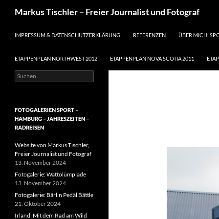
Suchen
Markus Tischler – Freier Journalist und Fotograf
ZUM INHALT SPRINGEN
IMPRESSUM & DATENSCHUTZERKLÄRUNG
REFERENZEN
ÜBER MICH: SP
ETAPPENPLAN NORTHWEST 2012
ETAPPENPLAN NOVA SCOTIA 2011
ETA
Suchen
nach:
FOTOGALERIEN SPORT –
HAMBURG – JAHRESZEITEN –
RADREISEN
Website von Markus Tischler,
Freier Journalist und Fotograf
13. November 2024
Fotogalerie: Wattolümpiade
13. November 2024
Fotogalerie: Bärlin Pedäl Bättle
21. Oktober 2024
Irland: Mit dem Rad am Wild