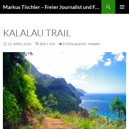
Suchen
Markus Tischler – Freier Journalist und Fotograf
ZUM
PRIMÄR
INHALT
MENÜ
SPRINGEN
KALALAU TRAIL
22. APRIL 2020
800 × 530
FOTOGALERIE: HAWAII