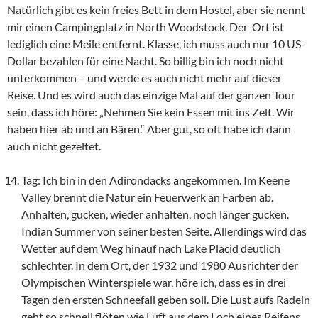
Natürlich gibt es kein freies Bett in dem Hostel, aber sie nennt
mir einen Campingplatz in North Woodstock. Der Ort ist
lediglich eine Meile entfernt. Klasse, ich muss auch nur 10 US-
Dollar bezahlen für eine Nacht. So billig bin ich noch nicht
unterkommen – und werde es auch nicht mehr auf dieser
Reise. Und es wird auch das einzige Mal auf der ganzen Tour
sein, dass ich höre: „Nehmen Sie kein Essen mit ins Zelt. Wir
haben hier ab und an Bären.“ Aber gut, so oft habe ich dann
auch nicht gezeltet.
Tag: Ich bin in den Adirondacks angekommen. Im Keene
Valley brennt die Natur ein Feuerwerk an Farben ab.
Anhalten, gucken, wieder anhalten, noch länger gucken.
Indian Summer von seiner besten Seite. Allerdings wird das
Wetter auf dem Weg hinauf nach Lake Placid deutlich
schlechter. In dem Ort, der 1932 und 1980 Ausrichter der
Olympischen Winterspiele war, höre ich, dass es in drei
Tagen den ersten Schneefall geben soll. Die Lust aufs Radeln
geht so schnell flöten wie Luft aus dem Loch eines Reifens