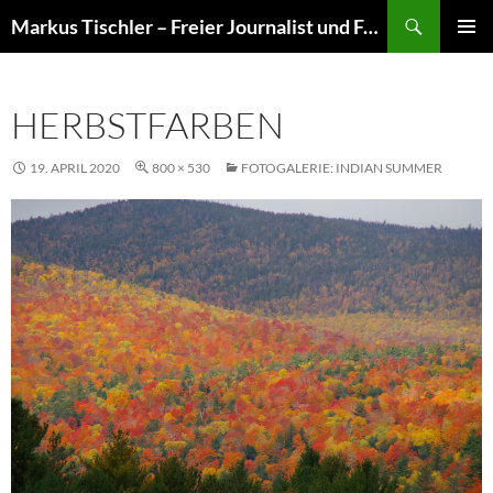
Suchen
Markus Tischler – Freier Journalist und Fotograf
ZUM
PRIMÄR
INHALT
MENÜ
SPRINGEN
HERBSTFARBEN
19. APRIL 2020
800 × 530
FOTOGALERIE: INDIAN SUMMER