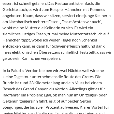
essen, ist schnell gefallen. Das Restaurant ist einfach, die
Gerichte auch, es wird zum Beispiel Hähnchen mit Pommes
angeboten. Kaum, dass wir sitzen, serviert eine junge Kellnerin
am Nachbartisch mehrere Essen. „Das möchten wir auch“,
winkt meine Mutter die Kellnerin zu sich. Es wird ein
ziemliches lustiges Essen, zumal meine Mutter tatsächlich auf
Hähnchen tippt, wobei ich weder Flügel noch Schenkel
entdecken kann, es dann für Schweinefleisch hält und dank
ihres elektronischen Übersetzers schließlich feststellt, dass wir
gerade ein Kaninchen verspeisen.
In la Palud-s-Verdon bleiben wir zwei Nächte, weil wir eine
kleine Tagestour unternehmen: die Route des Cretes. Die
Runde ist rund 23 Kilometer lang und ein Muss bei einem
Besuch des Grand Canyon du Verdon. Allerdings gibt es für
Radfahrer ein Problem: Egal, ob man nun im Uhrzeiger- oder
Gegenuhrzeigersinn fährt, es gibt auf beiden Seiten
Steigungen, die bis zu elf Prozent aufweisen. Klarer Vorteil für
meine Mutter also, für die der Tag allerdings erst einmal mit