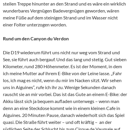
steilen Treppe hinunter an den Strand und es wäre ein wirklich
wunderbares Vergnügen Badevergnügen geworden, wären
meine Füße auf dem steinigen Strand und im Wasser nicht
einer Folter unterzogen worden.
Rund um den Canyon du Verdon
Die D19 wiederum führt uns nicht nur weg vom Strand und
See, sie führt auch bergauf. Und das lang und stetig. Gut sieben
Kilometer, rund 280 Höhenmeter. Es ist der Moment, in dem
ich meine Mutter auf ihrem E-Bike von der Leine lasse. „Fahr
los, ich mag es nicht, wenn du mir im Nacken sitzt. Wir sehen
uns in Aiguines“, rufe ich ihr zu. Wenige Sekunden danach
rauscht sie an mir vorbei. Das ist das Gute an einem E-Bike: der
Akku lässt sich ja bequem aufladen unterwegs – wenn man
denn an eine Steckdose kommt wie in einem kleinen Cafe in
Aiguines. 20 Minuten Pause, danach wiederholt sich das Spiel
quasi. Die Straße führt weiter – und oft kräftig – an der
südlichen Seite der Schlucht bis zum Cirque de Vaumale auf