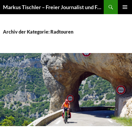
Suchen
Markus Tischler – Freier Journalist und Fotograf
ZUM
PRIMÄR
INHALT
MENÜ
SPRINGEN
Archiv der Kategorie: Radtouren