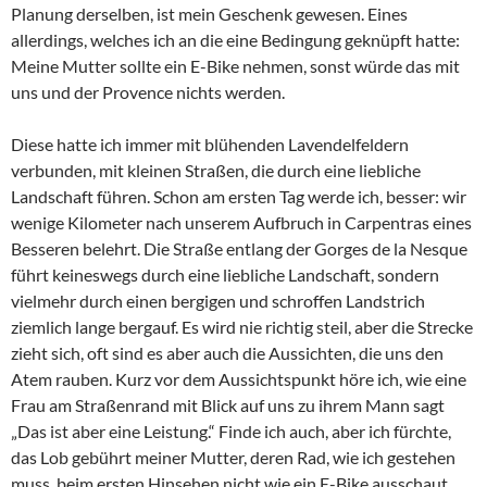
Planung derselben, ist mein Geschenk gewesen. Eines
allerdings, welches ich an die eine Bedingung geknüpft hatte:
Meine Mutter sollte ein E-Bike nehmen, sonst würde das mit
uns und der Provence nichts werden.
Diese hatte ich immer mit blühenden Lavendelfeldern
verbunden, mit kleinen Straßen, die durch eine liebliche
Landschaft führen. Schon am ersten Tag werde ich, besser: wir
wenige Kilometer nach unserem Aufbruch in Carpentras eines
Besseren belehrt. Die Straße entlang der Gorges de la Nesque
führt keineswegs durch eine liebliche Landschaft, sondern
vielmehr durch einen bergigen und schroffen Landstrich
ziemlich lange bergauf. Es wird nie richtig steil, aber die Strecke
zieht sich, oft sind es aber auch die Aussichten, die uns den
Atem rauben. Kurz vor dem Aussichtspunkt höre ich, wie eine
Frau am Straßenrand mit Blick auf uns zu ihrem Mann sagt
„Das ist aber eine Leistung.“ Finde ich auch, aber ich fürchte,
das Lob gebührt meiner Mutter, deren Rad, wie ich gestehen
muss, beim ersten Hinsehen nicht wie ein E-Bike ausschaut