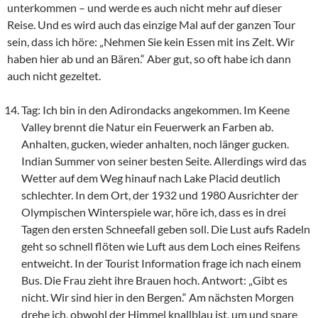
unterkommen – und werde es auch nicht mehr auf dieser
Reise. Und es wird auch das einzige Mal auf der ganzen Tour
sein, dass ich höre: „Nehmen Sie kein Essen mit ins Zelt. Wir
haben hier ab und an Bären.“ Aber gut, so oft habe ich dann
auch nicht gezeltet.
Tag: Ich bin in den Adirondacks angekommen. Im Keene
Valley brennt die Natur ein Feuerwerk an Farben ab.
Anhalten, gucken, wieder anhalten, noch länger gucken.
Indian Summer von seiner besten Seite. Allerdings wird das
Wetter auf dem Weg hinauf nach Lake Placid deutlich
schlechter. In dem Ort, der 1932 und 1980 Ausrichter der
Olympischen Winterspiele war, höre ich, dass es in drei
Tagen den ersten Schneefall geben soll. Die Lust aufs Radeln
geht so schnell flöten wie Luft aus dem Loch eines Reifens
entweicht. In der Tourist Information frage ich nach einem
Bus. Die Frau zieht ihre Brauen hoch. Antwort: „Gibt es
nicht. Wir sind hier in den Bergen.“ Am nächsten Morgen
drehe ich, obwohl der Himmel knallblau ist, um und spare