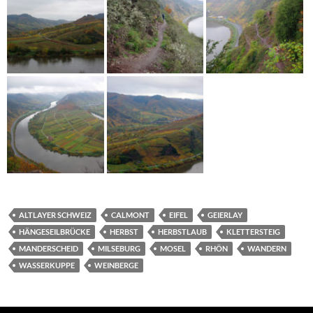
ALTLAYER SCHWEIZ
CALMONT
EIFEL
GEIERLAY
HÄNGESEILBRÜCKE
HERBST
HERBSTLAUB
KLETTERSTEIG
MANDERSCHEID
MILSEBURG
MOSEL
RHÖN
WANDERN
WASSERKUPPE
WEINBERGE