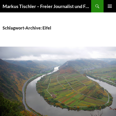
Suchen
Markus Tischler – Freier Journalist und Fotograf
ZUM
PRIMÄR
INHALT
MENÜ
SPRINGEN
Schlagwort-Archive: Eifel