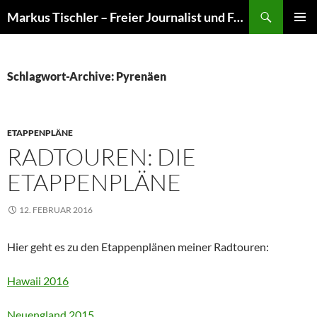
Suchen
Markus Tischler – Freier Journalist und Fotograf
ZUM
PRIMÄR
INHALT
MENÜ
SPRINGEN
Schlagwort-Archive: Pyrenäen
ETAPPENPLÄNE
RADTOUREN: DIE
ETAPPENPLÄNE
12. FEBRUAR 2016
Hier geht es zu den Etappenplänen meiner Radtouren:
Hawaii 2016
Neuengland 2015