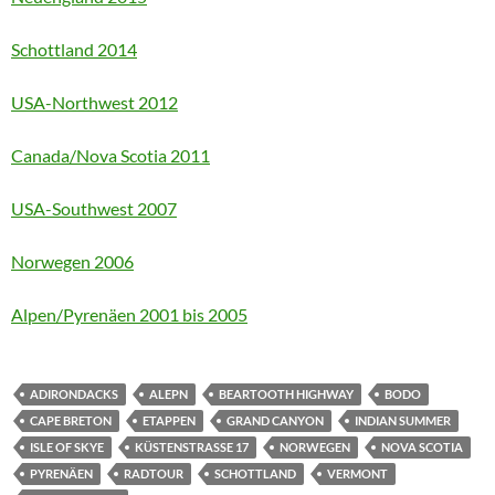
Schottland 2014
USA-Northwest 2012
Canada/Nova Scotia 2011
USA-Southwest 2007
Norwegen 2006
Alpen/Pyrenäen 2001 bis 2005
ADIRONDACKS
ALEPN
BEARTOOTH HIGHWAY
BODO
CAPE BRETON
ETAPPEN
GRAND CANYON
INDIAN SUMMER
ISLE OF SKYE
KÜSTENSTRASSE 17
NORWEGEN
NOVA SCOTIA
PYRENÄEN
RADTOUR
SCHOTTLAND
VERMONT