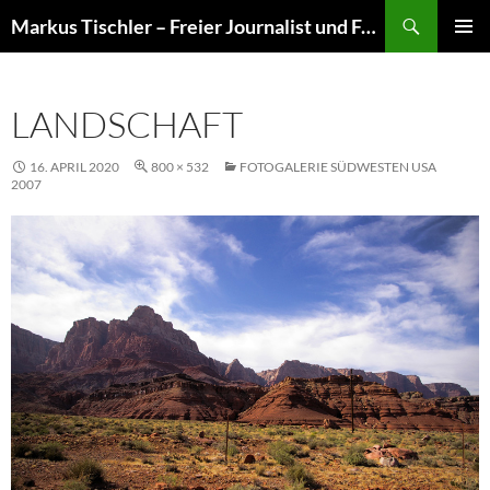
Suchen
Markus Tischler – Freier Journalist und Fotograf
ZUM
PRIMÄR
INHALT
MENÜ
SPRINGEN
LANDSCHAFT
16. APRIL 2020
800 × 532
FOTOGALERIE SÜDWESTEN USA
2007