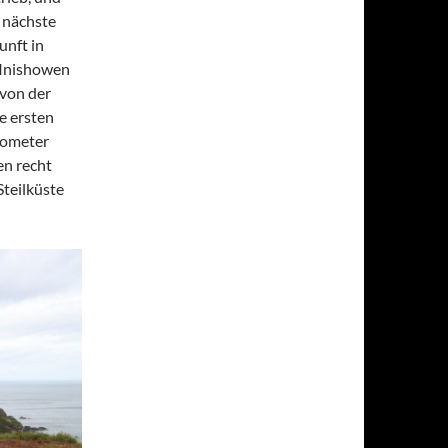
s nächste
unft in
 Inishowen
 von der
e ersten
ilometer
en recht
Steilküste