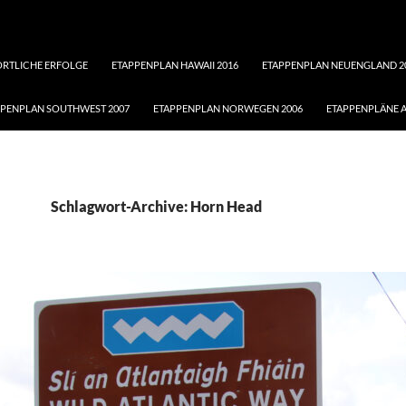
ORTLICHE ERFOLGE
ETAPPENPLAN HAWAII 2016
ETAPPENPLAN NEUENGLAND 2
PPENPLAN SOUTHWEST 2007
ETAPPENPLAN NORWEGEN 2006
ETAPPENPLÄNE A
Schlagwort-Archive: Horn Head