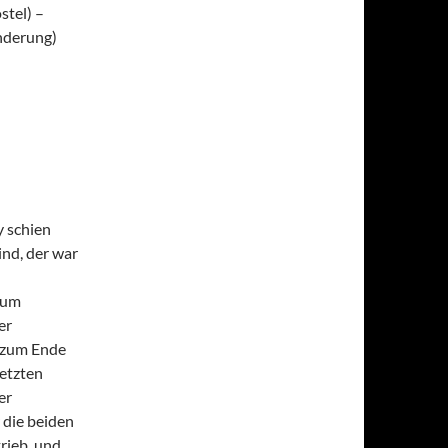
stel) –
nderung)
 schien
nd, der war
zum
er
s zum Ende
letzten
er
 die beiden
rieb, und