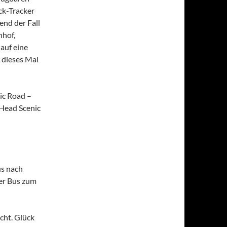
ck-Tracker
bend der Fall
nhof,
auf eine
 dieses Mal
nic Road –
 Head Scenic
us nach
er Bus zum
cht. Glück