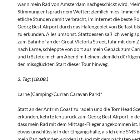
wann mein Rad von Amsterdam nachgeschickt wird. Mei
Stimmung entsprach dem Wetter: ziemlich mies. Immerhin
etliche Stunden damit verbracht, im Internet die beste R
Georg Best Airport durch das Hafengebiet von Belfast bi
zu erkunden. Alles umsonst. Stattdessen saß ich wenig sp
zum Bahnhof an der Great Victoria Street, fuhr mit dem Z
nach Larne, schleppte von dort aus mein Gepäck zum Ca
und tröstete mich am Abend mit einem ziemlich dürftigen
den missglückten Start dieser Tour hinweg.
2. Tag: (18.08.)
Larne (Camping/Curran Caravan Park)*
Statt an der Antrim Coast zu radeln und die Torr Head Sc
erkunden, kehrte ich zurück zum Georg Best Airport in de
dass mein Rad mit dem Mittags-Flieger angekommen ist. 
etwas unschlüssig in der Eingangshalle, als ich eine SMS 
mein Rad gefunden worden ist und mit dem nächsten ver