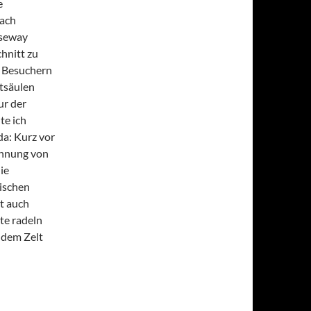
e
nach
useway
hnitt zu
n Besuchern
tsäulen
ur der
te ich
da: Kurz vor
annung von
ie
mischen
t auch
te radeln
 dem Zelt