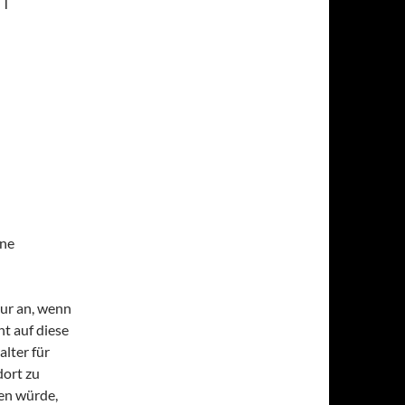
rne
ur an, wenn
ht auf diese
alter für
dort zu
den würde,