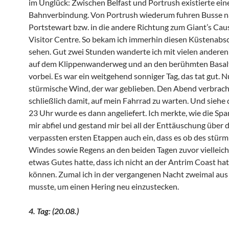
im Unglück: Zwischen Belfast und Portrush existierte ein
Bahnverbindung. Von Portrush wiederum fuhren Busse 
Portstewart bzw. in die andere Richtung zum Giant’s Ca
Visitor Centre. So bekam ich immerhin diesen Küstenabsc
sehen. Gut zwei Stunden wanderte ich mit vielen andere
auf dem Klippenwanderweg und an den berühmten Basal
vorbei. Es war ein weitgehend sonniger Tag, das tat gut. N
stürmische Wind, der war geblieben. Den Abend verbrach
schließlich damit, auf mein Fahrrad zu warten. Und siehe 
23 Uhr wurde es dann angeliefert. Ich merkte, wie die Sp
mir abfiel und gestand mir bei all der Enttäuschung über d
verpassten ersten Etappen auch ein, dass es ob des stür
Windes sowie Regens an den beiden Tagen zuvor vielleich
etwas Gutes hatte, dass ich nicht an der Antrim Coast hat
können. Zumal ich in der vergangenen Nacht zweimal aus
musste, um einen Hering neu einzustecken.
4. Tag: (20.08.)