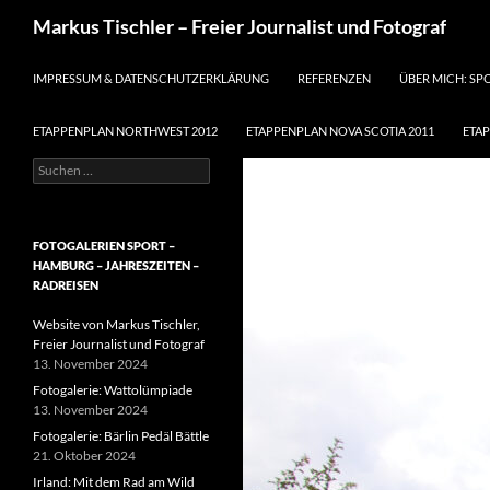
Suchen
Markus Tischler – Freier Journalist und Fotograf
ZUM INHALT SPRINGEN
IMPRESSUM & DATENSCHUTZERKLÄRUNG
REFERENZEN
ÜBER MICH: SP
ETAPPENPLAN NORTHWEST 2012
ETAPPENPLAN NOVA SCOTIA 2011
ETA
Suchen
nach:
FOTOGALERIEN SPORT –
HAMBURG – JAHRESZEITEN –
RADREISEN
Website von Markus Tischler,
Freier Journalist und Fotograf
13. November 2024
Fotogalerie: Wattolümpiade
13. November 2024
Fotogalerie: Bärlin Pedäl Bättle
21. Oktober 2024
Irland: Mit dem Rad am Wild