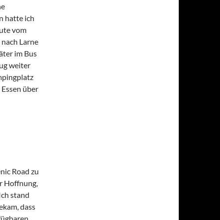
ne
 hatte ich
oute vom
s nach Larne
äter im Bus
ug weiter
mpingplatz
 Essen über
enic Road zu
r Hoffnung,
Ich stand
bekam, dass
fügbaren