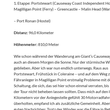
1. Etappe: Portstewart (Causeway Coast Independent Ho
Magilligan Point (Ferry) – Greencastle – Malin Head (Wa
– Port Ronan (Hostel)
Distanz:
96,0 Kilometer
Höhenmeter:
810,0 Meter
Wie schon während der Wanderung am Giant’s Causeway
auch an diesem Morgen die Sonne. Nur der stürmische Wi
geblieben. Aber ich war nun endlich unterwegs. Raus aus
Portstewart, Frühstück in Coleraine – und auf dem Weg 
Fähranleger in Magilligan Point erstmalig Probleme mit d
Schaltung, die sich, das sei hier schon einmal verraten, bi
der Tour nicht beheben lassen sollten. Dass mich auf den 
Kilometern vor der Anlegestelle gefühlt 30 Motorradfahr
überholten, empfand ich als zusätzliche Gemeinheit. Aber
guten Nachrichten: Trotz des Windes war die Fähre in Bet