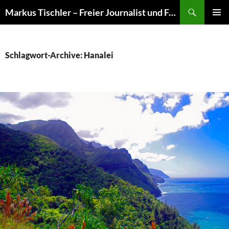
Suchen
Markus Tischler – Freier Journalist und Fotograf
ZUM
PRIMÄR
INHALT
MENÜ
SPRINGEN
Schlagwort-Archive: Hanalei