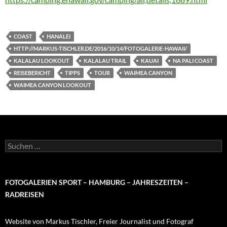
COAST
HANALEI
HTTP://MARKUS-TISCHLER.DE/2016/10/14/FOTOGALERIE-HAWAII/
KALALAU LOOKOUT
KALALAU TRAIL
KAUAI
NA PALI COAST
REISEBERICHT
TIPPS
TOUR
WAIMEA CANYON
WAIMEA CANYON LOOKOUT
Suchen
nach:
FOTOGALERIEN SPORT – HAMBURG – JAHRESZEITEN –
RADREISEN
Website von Markus Tischler, Freier Journalist und Fotograf