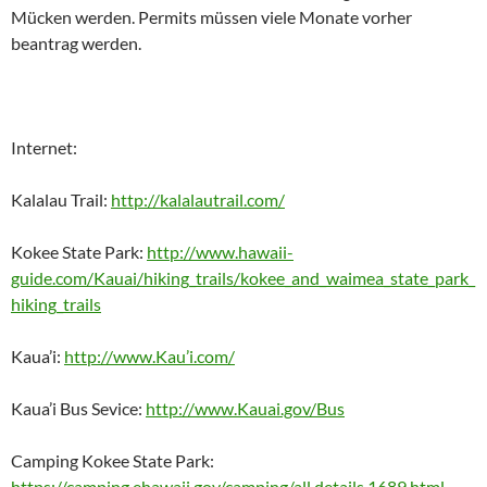
Mücken werden. Permits müssen viele Monate vorher
beantrag werden.
Internet:
Kalalau Trail:
http://kalalautrail.com/
Kokee State Park:
http://www.hawaii-
guide.com/Kauai/hiking_trails/kokee_and_waimea_state_park_
hiking_trails
Kaua’i:
http://www.Kau’i.com/
Kaua’i Bus Sevice:
http://www.Kauai.gov/Bus
Camping Kokee State Park:
https://camping.ehawaii.gov/camping/all,details,1689.html