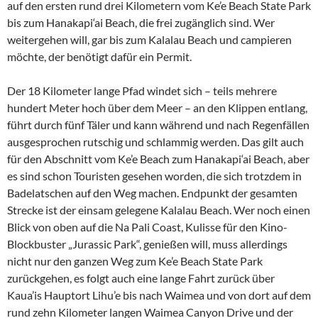
auf den ersten rund drei Kilometern vom Ke’e Beach State Park
bis zum Hanakapi‘ai Beach, die frei zugänglich sind. Wer
weitergehen will, gar bis zum Kalalau Beach und campieren
möchte, der benötigt dafür ein Permit.
Der 18 Kilometer lange Pfad windet sich – teils mehrere
hundert Meter hoch über dem Meer – an den Klippen entlang,
führt durch fünf Täler und kann während und nach Regenfällen
ausgesprochen rutschig und schlammig werden. Das gilt auch
für den Abschnitt vom Ke’e Beach zum Hanakapi‘ai Beach, aber
es sind schon Touristen gesehen worden, die sich trotzdem in
Badelatschen auf den Weg machen. Endpunkt der gesamten
Strecke ist der einsam gelegene Kalalau Beach. Wer noch einen
Blick von oben auf die Na Pali Coast, Kulisse für den Kino-
Blockbuster „Jurassic Park“, genießen will, muss allerdings
nicht nur den ganzen Weg zum Ke’e Beach State Park
zurückgehen, es folgt auch eine lange Fahrt zurück über
Kaua’is Hauptort Lihu’e bis nach Waimea und von dort auf dem
rund zehn Kilometer langen Waimea Canyon Drive und der