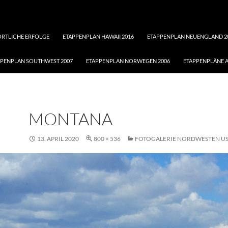
ORTLICHE ERFOLGE
ETAPPENPLAN HAWAII 2016
ETAPPENPLAN NEUENGLAND 2
PPENPLAN SOUTHWEST 2007
ETAPPENPLAN NORWEGEN 2006
ETAPPENPLÄNE A
MONTANA
13. APRIL 2020
800 × 536
FOTOGALERIE NORDWESTEN US