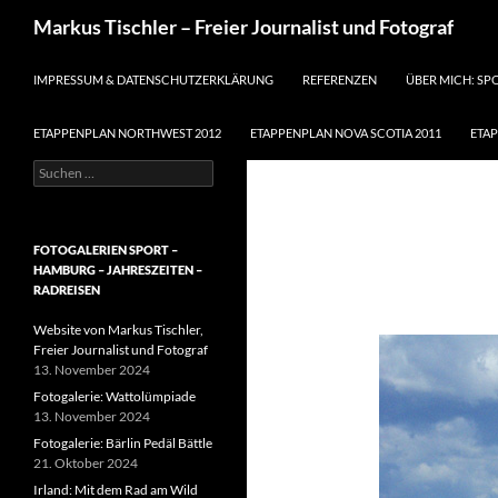
Suchen
Markus Tischler – Freier Journalist und Fotograf
ZUM INHALT SPRINGEN
IMPRESSUM & DATENSCHUTZERKLÄRUNG
REFERENZEN
ÜBER MICH: SP
ETAPPENPLAN NORTHWEST 2012
ETAPPENPLAN NOVA SCOTIA 2011
ETA
Suchen
nach:
FOTOGALERIEN SPORT –
HAMBURG – JAHRESZEITEN –
RADREISEN
Website von Markus Tischler,
Freier Journalist und Fotograf
13. November 2024
Fotogalerie: Wattolümpiade
13. November 2024
Fotogalerie: Bärlin Pedäl Bättle
21. Oktober 2024
Irland: Mit dem Rad am Wild