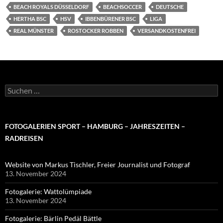
BEACH ROYALS DÜSSELDORF
BEACHSOCCER
DEUTSCHE
HERTHA BSC
HSV
IBBENBÜRENER BSC
LIGA
REAL MÜNSTER
ROSTOCKER ROBBEN
VERSANDKOSTENFREI
Suchen
nach:
FOTOGALERIEN SPORT – HAMBURG – JAHRESZEITEN –
RADREISEN
Website von Markus Tischler, Freier Journalist und Fotograf
13. November 2024
Fotogalerie: Wattolümpiade
13. November 2024
Fotogalerie: Bärlin Pedäl Bättle