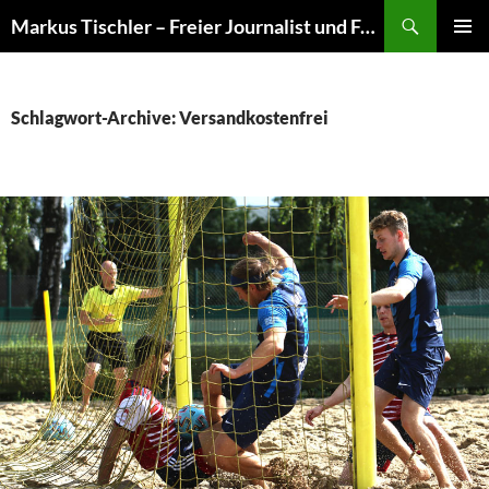
Suchen
Markus Tischler – Freier Journalist und Fotograf
ZUM
PRIMÄR
INHALT
MENÜ
SPRINGEN
Schlagwort-Archive: Versandkostenfrei