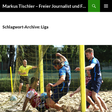
Suchen
Markus Tischler – Freier Journalist und Fotograf
ZUM
PRIMÄR
INHALT
MENÜ
SPRINGEN
Schlagwort-Archive: Liga