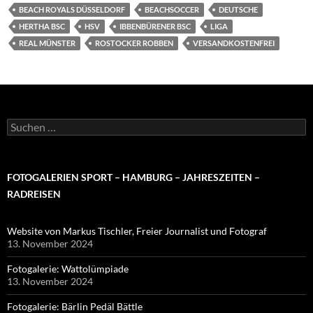
BEACH ROYALS DÜSSELDORF
BEACHSOCCER
DEUTSCHE
HERTHA BSC
HSV
IBBENBÜRENER BSC
LIGA
REAL MÜNSTER
ROSTOCKER ROBBEN
VERSANDKOSTENFREI
Suchen
nach:
FOTOGALERIEN SPORT – HAMBURG – JAHRESZEITEN –
RADREISEN
Website von Markus Tischler, Freier Journalist und Fotograf
13. November 2024
Fotogalerie: Wattolümpiade
13. November 2024
Fotogalerie: Bärlin Pedäl Bättle