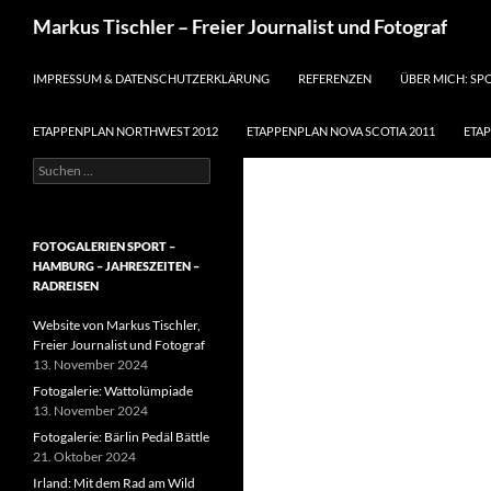
Suchen
Markus Tischler – Freier Journalist und Fotograf
ZUM INHALT SPRINGEN
IMPRESSUM & DATENSCHUTZERKLÄRUNG
REFERENZEN
ÜBER MICH: SP
ETAPPENPLAN NORTHWEST 2012
ETAPPENPLAN NOVA SCOTIA 2011
ETA
Suchen
nach:
FOTOGALERIEN SPORT –
HAMBURG – JAHRESZEITEN –
RADREISEN
Website von Markus Tischler,
Freier Journalist und Fotograf
13. November 2024
Fotogalerie: Wattolümpiade
13. November 2024
Fotogalerie: Bärlin Pedäl Bättle
21. Oktober 2024
Irland: Mit dem Rad am Wild