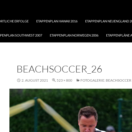
ORTLICHE ERFOLGE
ETAPPENPLAN HAWAII 2016
ETAPPENPLAN NEUENGLAND 2
PPENPLAN SOUTHWEST 2007
ETAPPENPLAN NORWEGEN 2006
ETAPPENPLÄNE A
BEACHSOCCER_26
2. AUGUST 2021
523 × 800
FOTOGALERIE: BEACHSOCCER