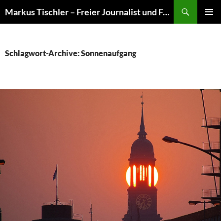
Suchen
Markus Tischler – Freier Journalist und Fotograf
ZUM
PRIMÄR
INHALT
MENÜ
SPRINGEN
Schlagwort-Archive: Sonnenaufgang