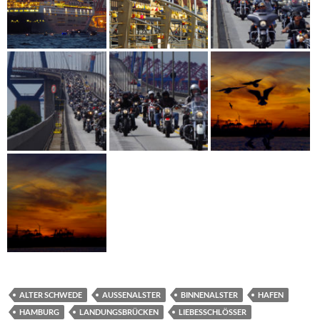
ALTER SCHWEDE
AUSSENALSTER
BINNENALSTER
HAFEN
HAMBURG
LANDUNGSBRÜCKEN
LIEBESSCHLÖSSER