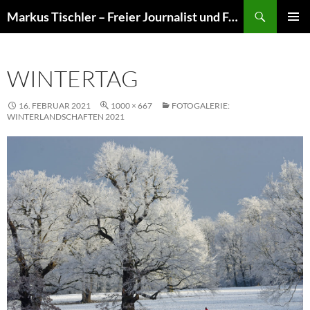
Suchen
Markus Tischler – Freier Journalist und Fotograf
ZUM
PRIMÄR
INHALT
MENÜ
SPRINGEN
WINTERTAG
16. FEBRUAR 2021
1000 × 667
FOTOGALERIE:
WINTERLANDSCHAFTEN 2021